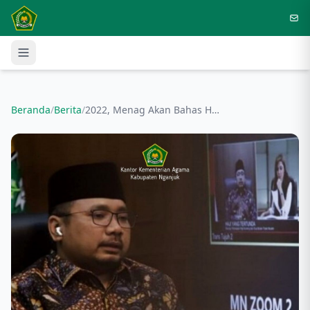
Langsung ke konten utama
Beranda
/
Berita
/
2022, Menag Akan Bahas Haji Lebih Awal dengan Saudi