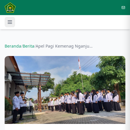
Langsung ke konten utama
Beranda
/
Berita
/
Apel Pagi Kemenag Nganjuk, Penguatan Disiplin ASN Dipimpin Kasi Penma Sutopo