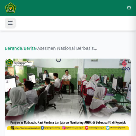
Langsung ke konten utama
Beranda
/
Berita
/
Asesmen Nasional Berbasis Komputer ( ANBK) di MIN 5 Nganjuk