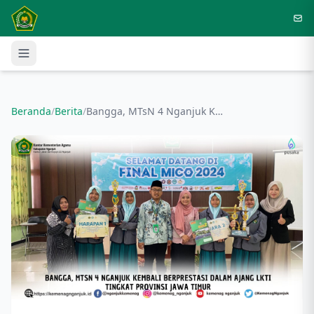
Langsung ke konten utama
Beranda
/
Berita
/
Bangga, MTsN 4 Nganjuk Kembali Berprestasi dalam Ajang LKTI Tingkat Provinsi Jawa Timur