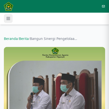
Langsung ke konten utama
Beranda
/
Berita
/
Bangun Sinergi Pengelolaan Data Melalui Pembinaan Operator Madrasah