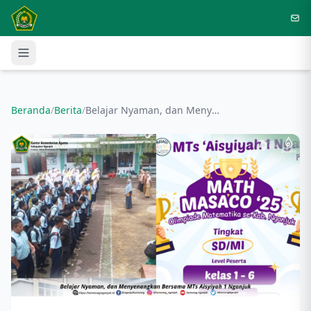
Langsung ke konten utama
Beranda
/
Berita
/
Belajar Nyaman, dan Menyenangkan Bersama MTs Aisyiyah 1 Nganjuk