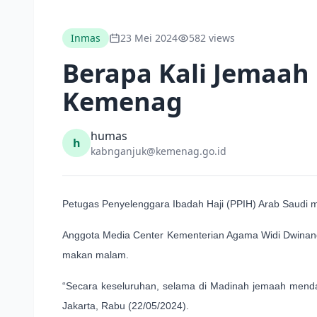
Inmas
23 Mei 2024
582 views
Berapa Kali Jemaah 
Kemenag
humas
h
kabnganjuk@kemenag.go.id
Petugas Penyelenggara Ibadah Haji (PPIH) Arab Saudi m
Anggota Media Center Kementerian Agama Widi Dwinanda
makan malam.
“Secara keseluruhan, selama di Madinah jemaah menda
Jakarta, Rabu (22/05/2024).