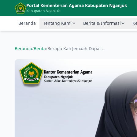
Langsung ke konten utama
Portal Kementerian Agama Kabupaten Nganjuk
Kabupaten Nganjuk
Beranda
Tentang Kami
Berita & Informasi
Ke
Beranda
/
Berita
/
Berapa Kali Jemaah Dapat Makan di Tanah Suci? Ini Penjelasan Kemenag