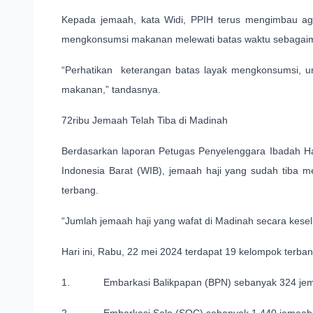
Kepada jemaah, kata Widi, PPIH terus mengimbau ag
mengkonsumsi makanan melewati batas waktu sebagaim
“Perhatikan keterangan batas layak mengkonsumsi, u
makanan,” tandasnya.
72ribu Jemaah Telah Tiba di Madinah
Berdasarkan laporan Petugas Penyelenggara Ibadah Ha
Indonesia Barat (WIB), jemaah haji yang sudah tiba
terbang.
“Jumlah jemaah haji yang wafat di Madinah secara keselu
Hari ini, Rabu, 22 mei 2024 terdapat 19 kelompok terba
1. Embarkasi Balikpapan (BPN) sebanyak 324 jema
2. Embarkasi Solo (SOC) sebanyak 1.440 jemaah/4