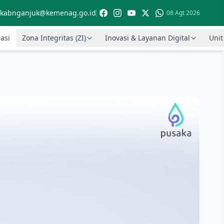
kabnganjuk@kemenag.go.id
08 Agt 2026
asi
Zona Integritas (ZI)
Inovasi & Layanan Digital
Unit