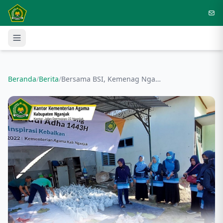
Langsung ke konten utama
Beranda
/
Berita
/
Bersama BSI, Kemenag Nganjuk Meriahkan Momen Idul Adha Dengan Potong 1 Ekor Sapi