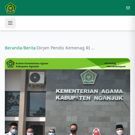
Langsung ke konten utama
Beranda
/
Berita
/
Dirjen Pendis Kemenag RI Dampingi Pengelola Arsip dan BMN Madrasah Kabupaten Nganjuk