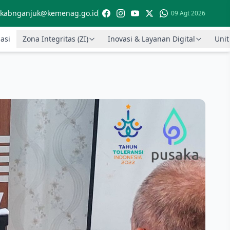
kabnganjuk@kemenag.go.id
09 Agt 2026
asi
Zona Integritas (ZI)
Inovasi & Layanan Digital
Unit