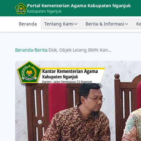
Langsung ke konten utama
Portal Kementerian Agama Kabupaten Nganjuk
Kabupaten Nganjuk
Beranda
Tentang Kami
Berita & Informasi
Ke
Beranda
/
Berita
/
Dok, Objek Lelang BMN Kankemenag Nganjuk Telah Terjual