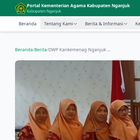
Langsung ke konten utama
Portal Kementerian Agama Kabupaten Nganjuk
Kabupaten Nganjuk
Beranda
Tentang Kami
Berita & Informasi
Ke
Beranda
/
Berita
/
DWP Kankemenag Nganjuk Ikuti Seminar Inklusi untuk Perkuat Kerukunan Umat Beragama