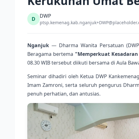
Kerukunan Umat B
DWP
D
ptsp.kemenag.kab.nganjuk+DWP@placeholder
Nganjuk
— Dharma Wanita Persatuan (DWP)
Beragama bertema
"Memperkuat Kesadaran 
08.30 WIB tersebut diikuti bersama di Aula B
Seminar dihadiri oleh Ketua DWP Kankemenag 
Imam Zamroni, serta seluruh pengurus Dharma
penuh perhatian, dan antusias.