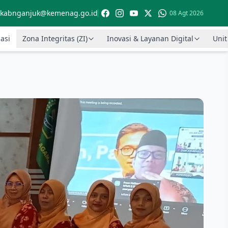
kabnganjuk@kemenag.go.id
08 Agt 2026
asi
Zona Integritas (ZI)
Inovasi & Layanan Digital
Unit