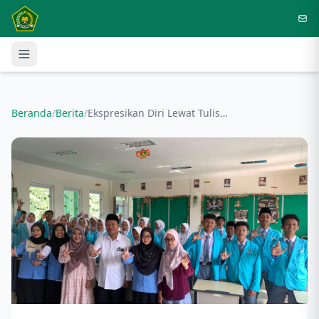
Langsung ke konten utama
Beranda
/
Berita
/
Ekspresikan Diri Lewat Tulisan, Ekskul Riset MAN 3 Nganjuk Gelar Diskusi Literasi Inspiratif