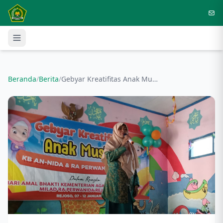
Langsung ke konten utama
Beranda
/
Berita
/
Gebyar Kreatifitas Anak Muslim