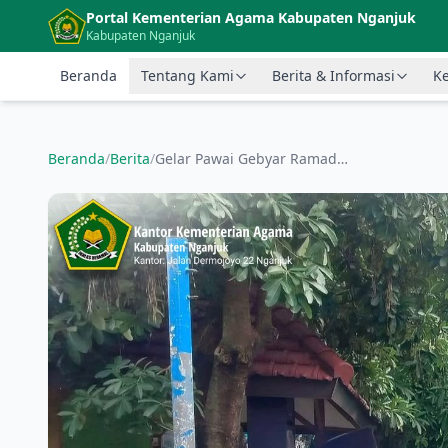
Langsung ke konten utama
Portal Kementerian Agama Kabupaten Nganjuk
Kabupaten Nganjuk
Beranda
Tentang Kami
Berita & Informasi
Ke
Beranda
/
Berita
/
Gelar Pawai Gebyar Ramadan Sambut Bulan Suci