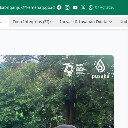
kabnganjuk@kemenag.go.id
07 Agt 2026
asi
Zona Integritas (ZI)
Inovasi & Layanan Digital
Unit