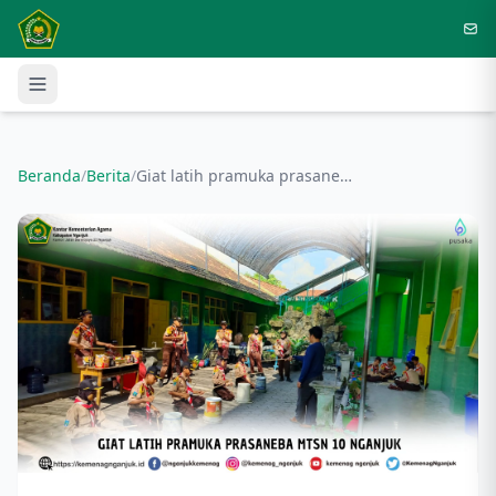
Langsung ke konten utama
Beranda
/
Berita
/
Giat latih pramuka prasaneba mtsn 10 nganjuk