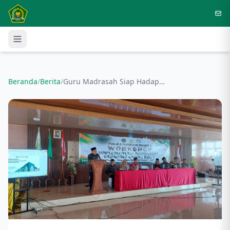
Langsung ke konten utama
Beranda
/
Berita
/
Guru Madrasah Siap Hadapi Era Digital, Workshop KBC POKJA 5 Resmi Digelar