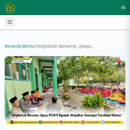
Langsung ke konten utama
Beranda
/
Berita
/
Istighotsah Bersama, Upaya MTsN 8 Nganjuk Wujudkan Semangat Fastabiqul Khoirot