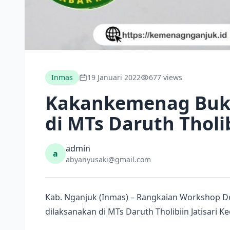
Inmas
19 Januari 2022
677 views
Kakankemenag Buka
di MTs Daruth Tholi
admin
a
abyanyusaki@gmail.com
Kab. Nganjuk (Inmas) – Rangkaian Workshop Des
dilaksanakan di MTs Daruth Tholibiin Jatisari