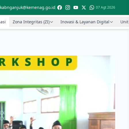
kabnganjuk@kemenag.go.id
07 Agt 2026
asi
Zona Integritas (ZI)
Inovasi & Layanan Digital
Unit