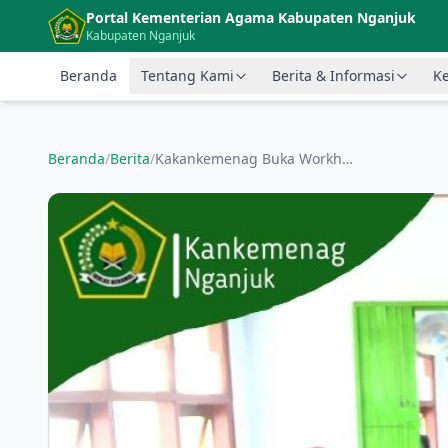
Langsung ke konten utama
Portal Kementerian Agama Kabupaten Nganjuk
Kabupaten Nganjuk
Beranda
Tentang Kami
Berita & Informasi
Ke
Beranda
/
Berita
/
Kakankemenag Buka Workhshop Desain Pembelajaran Abad 21 di MTs Daruth Tholibiin Nganjuk