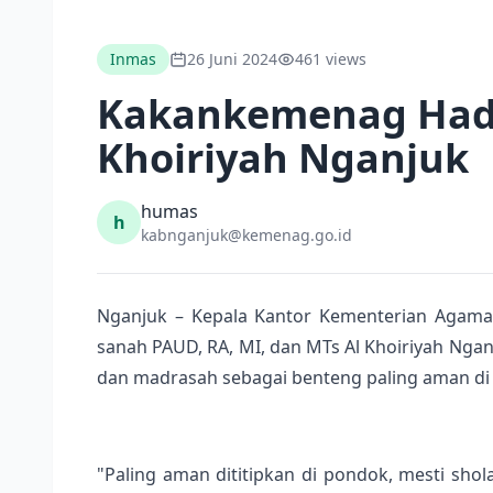
Inmas
26 Juni 2024
461 views
Kakankemenag Hadir
Khoiriyah Nganjuk
humas
h
kabnganjuk@kemenag.go.id
Nganjuk – Kepala Kantor Kementerian Agama
sanah PAUD, RA, MI, dan MTs Al Khoiriyah Nga
dan madrasah sebagai benteng paling aman di
"Paling aman dititipkan di pondok, mesti sho