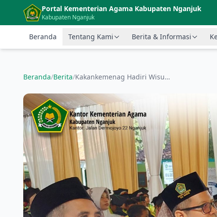
Langsung ke konten utama
Portal Kementerian Agama Kabupaten Nganjuk
Kabupaten Nganjuk
Beranda
Tentang Kami
Berita & Informasi
Ke
Beranda
/
Berita
/
Kakankemenag Hadiri Wisuda Adiwiyata KB, RA, MI, dan MTs Al Khoiriyah Nganjuk