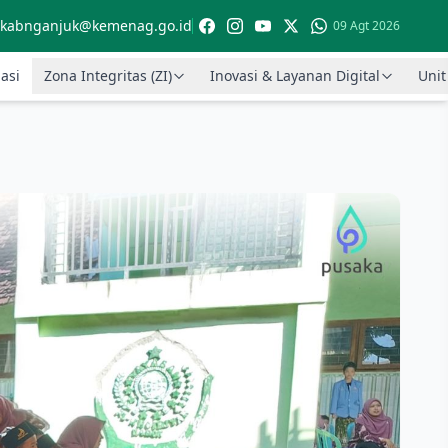
kabnganjuk@kemenag.go.id
09 Agt 2026
asi
Zona Integritas (ZI)
Inovasi & Layanan Digital
Unit