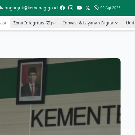
kabnganjuk@kemenag.go.id
09 Agt 2026
asi
Zona Integritas (ZI)
Inovasi & Layanan Digital
Unit