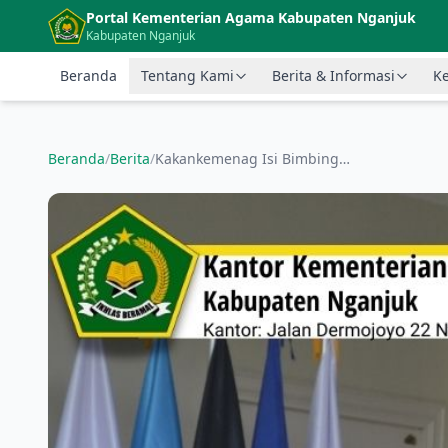
Langsung ke konten utama
Portal Kementerian Agama Kabupaten Nganjuk
Kabupaten Nganjuk
Beranda
Tentang Kami
Berita & Informasi
Ke
Beranda
/
Berita
/
Kakankemenag Isi Bimbingan Manasik Haji 2022