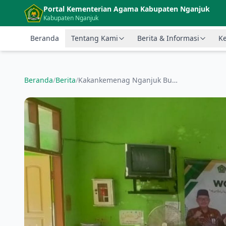
Langsung ke konten utama
Portal Kementerian Agama Kabupaten Nganjuk
Kabupaten Nganjuk
Beranda
Tentang Kami
Berita & Informasi
Ke
Beranda
/
Berita
/
Kakankemenag Nganjuk Buka Workshop Kurikulum Berbasis Cinta, Koding & AI di MIN 4 Nganjuk