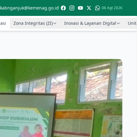
kabnganjuk@kemenag.go.id
06 Agt 2026
asi
Zona Integritas (ZI)
Inovasi & Layanan Digital
Unit