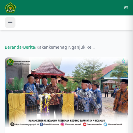
Langsung ke konten utama
Beranda
/
Berita
/
Kakankemenag Nganjuk Resmikan Gedung Baru MTsN 4 Nganjuk