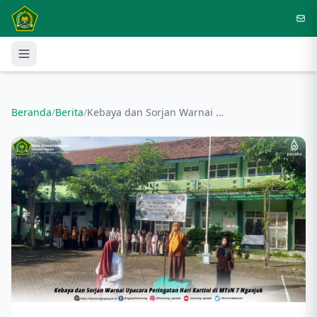
Langsung ke konten utama
Beranda
/
Berita
/
Kebaya dan Sorjan Warnai Upacara Peringatan Hari Kartini di MTsN 7 Nganjuk