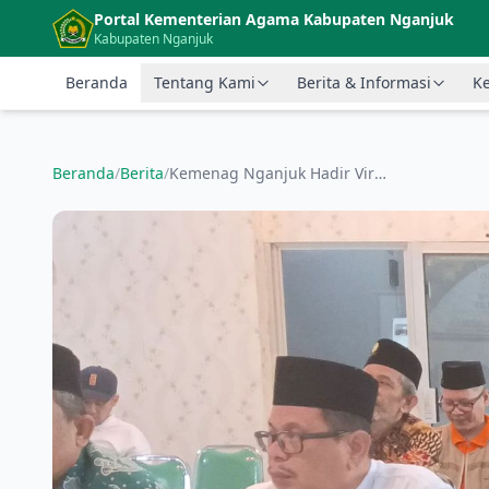
Langsung ke konten utama
Portal Kementerian Agama Kabupaten Nganjuk
Kabupaten Nganjuk
Beranda
Tentang Kami
Berita & Informasi
Ke
Beranda
/
Berita
/
Kemenag Nganjuk Hadir Virtual, Seremonial Lebaran Yatim dan Disabilitas Bikin Hati Tersentuh