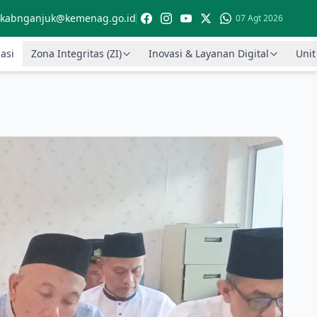
kabnganjuk@kemenag.go.id
07 Agt 2026
asi
Zona Integritas (ZI)
Inovasi & Layanan Digital
Unit