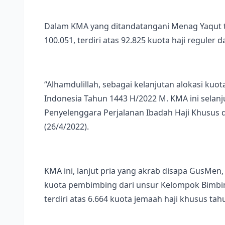
Dalam KMA yang ditandatangani Menag Yaqut te
100.051, terdiri atas 92.825 kuota haji reguler 
“Alhamdulillah, sebagai kelanjutan alokasi kuo
Indonesia Tahun 1443 H/2022 M. KMA ini selan
Penyelenggara Perjalanan Ibadah Haji Khusus d
(26/4/2022).
KMA ini, lanjut pria yang akrab disapa GusMen,
kuota pembimbing dari unsur Kelompok Bimbing
terdiri atas 6.664 kuota jemaah haji khusus ta