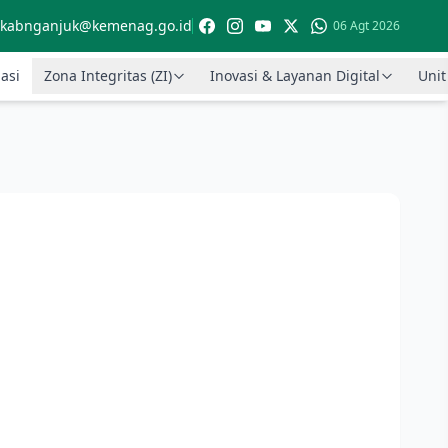
kabnganjuk@kemenag.go.id
06 Agt 2026
asi
Zona Integritas (ZI)
Inovasi & Layanan Digital
Unit