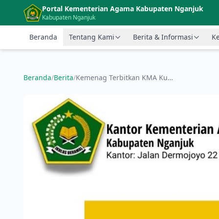
Langsung ke konten utama
Portal Kementerian Agama Kabupaten Nganjuk
Kabupaten Nganjuk
Beranda
Tentang Kami
Berita & Informasi
Ke
Beranda
/
Berita
/
Kemenag Terbitkan KMA Kuota Haji 1443 H, Ini Sebaran dan Ketentuannya