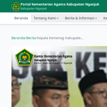
Langsung ke konten utama
Portal Kementerian Agama Kabupaten Nganjuk
Kabupaten Nganjuk
Beranda
Tentang Kami
Berita & Informasi
Ke
Beranda
/
Berita
/
Kepala Kemenag Kabupaten Nganjuk Hadiri Pembukaan Semaan Dzikrul Ghofilin