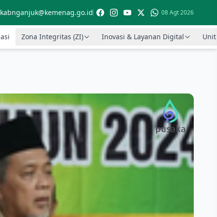
kabnganjuk@kemenag.go.id
08 Agt 2026
asi
Zona Integritas (ZI)
Inovasi & Layanan Digital
Unit