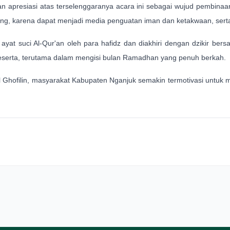
apresiasi atas terselenggaranya acara ini sebagai wujud pembinaa
ukung, karena dapat menjadi media penguatan iman dan ketakwaan, serta
n ayat suci Al-Qur'an oleh para hafidz dan diakhiri dengan dzikir b
eserta, terutama dalam mengisi bulan Ramadhan yang penuh berkah.
l Ghofilin, masyarakat Kabupaten Nganjuk semakin termotivasi untuk m