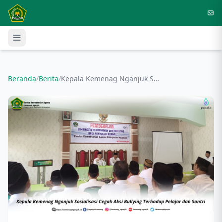
Langsung ke konten utama
Beranda
/
Berita
/
Kepala Kemenag Nganjuk Sosialisasi Cegah Aksi Bullying Terhadap Pelajar dan Santri