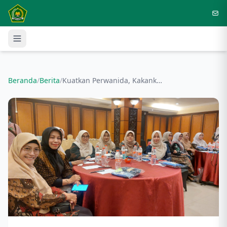
Langsung ke konten utama
Beranda
/
Berita
/
Kuatkan Perwanida, Kakankemenag Nganjuk dan Istri Hadiri Rakor Se-Jatim di Jember