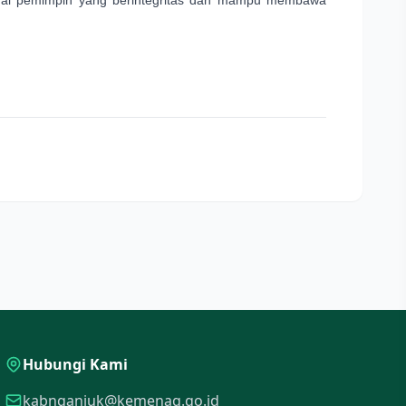
Hubungi Kami
kabnganjuk@kemenag.go.id