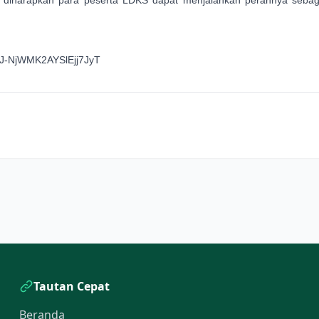
U8J-NjWMK2AYSlEjj7JyT
Tautan Cepat
Beranda