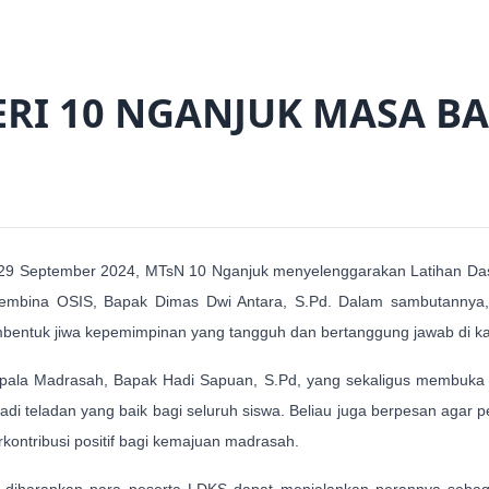
ERI 10 NGANJUK MASA BA
n 29 September 2024, MTsN 10 Nganjuk menyelenggarakan Latihan D
 Pembina OSIS, Bapak Dimas Dwi Antara, S.Pd. Dalam sambutannya
embentuk jiwa kepemimpinan yang tangguh dan bertanggung jawab di k
 Kepala Madrasah, Bapak Hadi Sapuan, S.Pd, yang sekaligus membuka
i teladan yang baik bagi seluruh siswa. Beliau juga berpesan agar p
ontribusi positif bagi kemajuan madrasah.
 diharapkan para peserta LDKS dapat menjalankan perannya seba