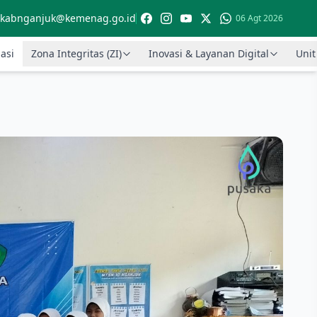
kabnganjuk@kemenag.go.id
06 Agt 2026
asi
Zona Integritas (ZI)
Inovasi & Layanan Digital
Unit