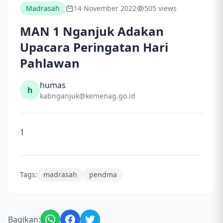
Madrasah
14 November 2022
505 views
MAN 1 Nganjuk Adakan
Upacara Peringatan Hari
Pahlawan
humas
h
kabnganjuk@kemenag.go.id
1
Tags:
madrasah
pendma
Bagikan: