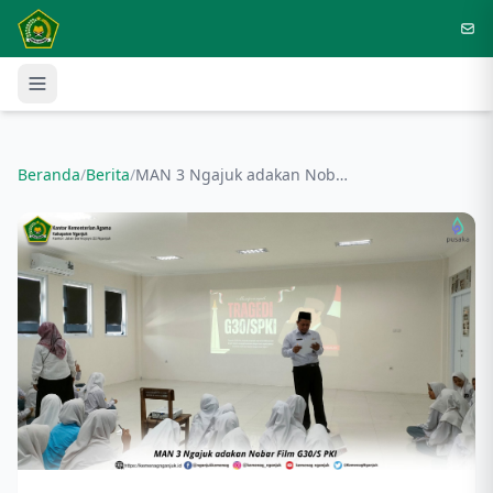
Langsung ke konten utama
Beranda
/
Berita
/
MAN 3 Ngajuk adakan Nobar Film G30/S PKI