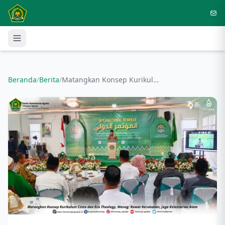
Langsung ke konten utama
Beranda
/
Berita
/
Matangkan Konsep Kurikulum Cinta dan Eco Theology, Menag: Rawat Kerukunan, Jaga Kelestarian Alam