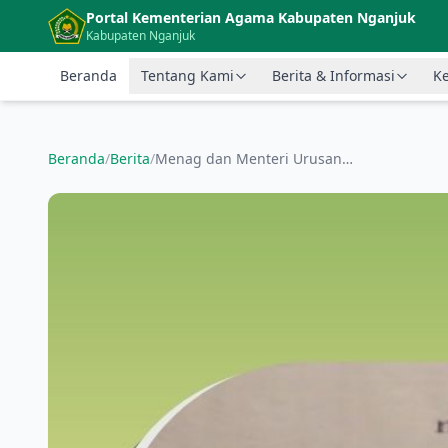
Langsung ke konten utama
Portal Kementerian Agama Kabupaten Nganjuk
Kabupaten Nganjuk
Beranda
Tentang Kami
Berita & Informasi
Ke
Beranda
/
Berita
/
Menag dan Menteri Urusan Islam Saudi Bahas Promosi Moderasi Beragama