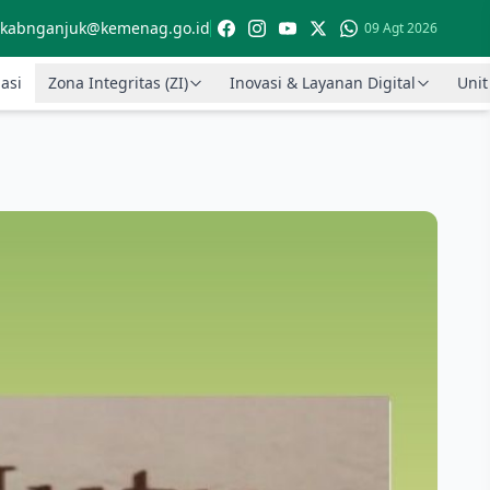
kabnganjuk@kemenag.go.id
09 Agt 2026
asi
Zona Integritas (ZI)
Inovasi & Layanan Digital
Unit