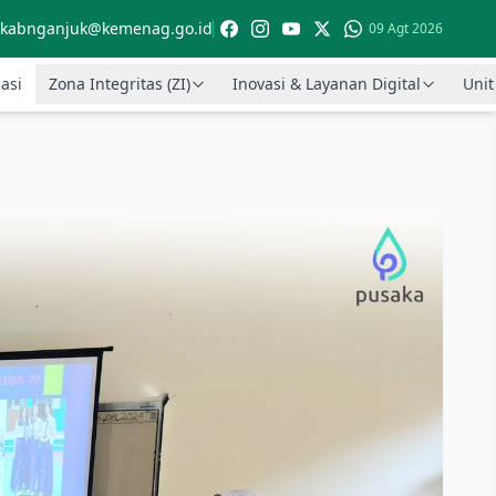
kabnganjuk@kemenag.go.id
09 Agt 2026
asi
Zona Integritas (ZI)
Inovasi & Layanan Digital
Unit