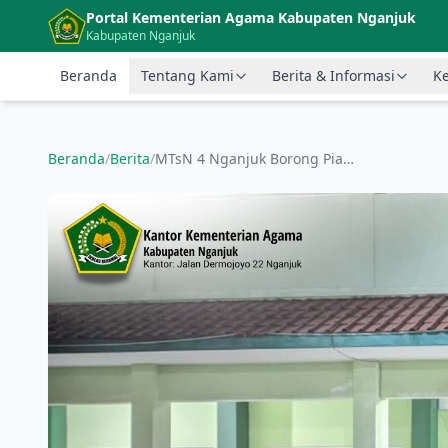
Langsung ke konten utama
Portal Kementerian Agama Kabupaten Nganjuk
Kabupaten Nganjuk
Beranda
Tentang Kami
Berita & Informasi
Ke
Beranda
/
Berita
/
MTsN 4 Nganjuk Borong Piala di Ajang LKBB Komando The Series 2024 Tingkat Jawa Timur