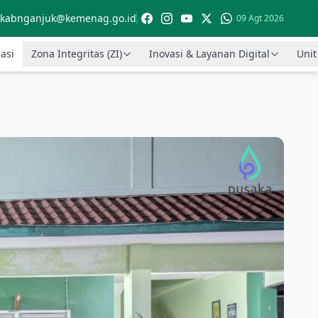
kabnganjuk@kemenag.go.id
09 Agt 2026
asi
Zona Integritas (ZI)
Inovasi & Layanan Digital
Unit