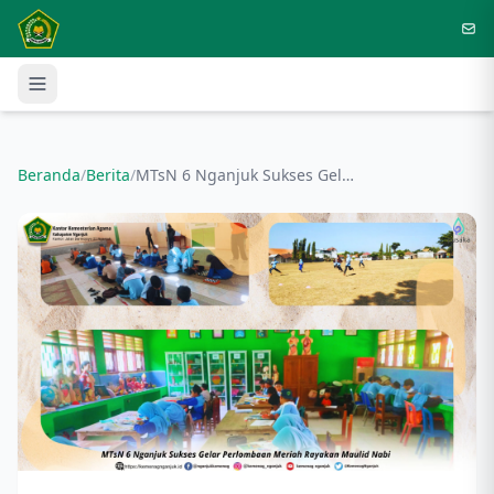
Langsung ke konten utama
Beranda
/
Berita
/
MTsN 6 Nganjuk Sukses Gelar Perlombaan Meriah Rayakan Maulid Nabi