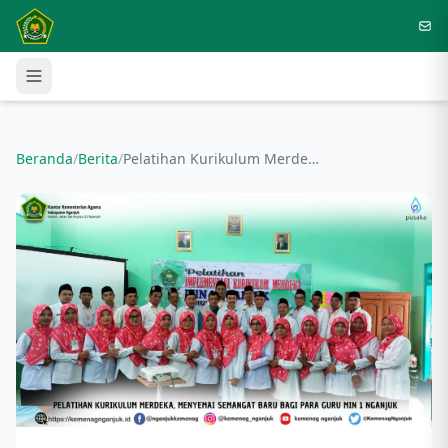
Langsung ke konten utama
Beranda
/
Berita
/
Pelatihan Kurikulum Merdeka, Menyemai Semangat Baru bagi Para Guru MIN 1 Nganjuk