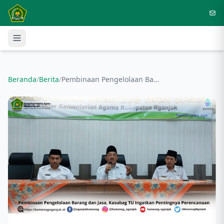
Langsung ke konten utama
Beranda
/
Berita
/
Pembinaan Pengelolaan Barang dan Jasa, Kasubag TU Ingatkan Pentingnya Perencanaan