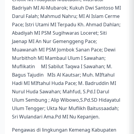
Badriyah MI Al-Mubarok; Kukuh Dwi Santoso MI
Darul Falah; Mahmud Nahru; MI Al Islam Cerme
Pace; Istri Utami MI Terpadu Kh. Ahmad Dahlan;
Abadiyah MI PSM Sugihwaras Loceret; Siti
Jaenap MI An Nur Gemenggeng Pace;
Muawanah MI PSM Jombok Sanan Pace; Dewi
Murbithoh MI Mambaul Ulum I Sawahan;
Muflikatin MI Sabilut Taqwa I Sawahan; M.
Bagus Tajudin MIs Al Kautsar; Muh. MIftahul
Hadi MI MIftahul Huda Pace; M. Badruddin MI
Nurul Huda Sawahan; Mahfud, S.Pd.I Darul
Ulum Sembung ; Alip Wibowo,S.Pd.SD Hidayatul
Ulum Tengger; Ukta Nur Muflikh Baitussaadah;
Sri Wulandari Ama.Pd MI Nu Kepanjen.
Pengawas di lingkungan Kemenag Kabupaten