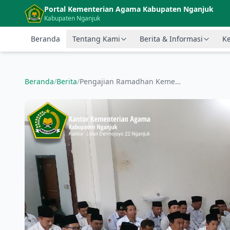
Langsung ke konten utama
Portal Kementerian Agama Kabupaten Nganjuk
Kabupaten Nganjuk
Beranda
Tentang Kami
Berita & Informasi
Ke
Beranda
/
Berita
/
Pengajian Ramadhan Kementerian Agama Kabupaten Nganjuk Kembali Bergulir