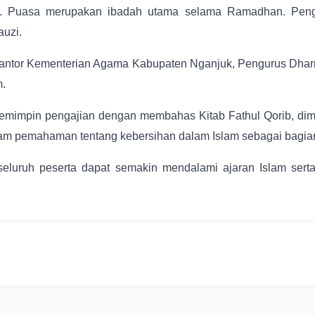
ah. Puasa merupakan ibadah utama selama Ramadhan. Penga
auzi.
ai Kantor Kementerian Agama Kabupaten Nganjuk, Pengurus Dh
m.
mimpin pengajian dengan membahas Kitab Fathul Qorib, dimul
emahaman tentang kebersihan dalam Islam sebagai bagian d
n seluruh peserta dapat semakin mendalami ajaran Islam s