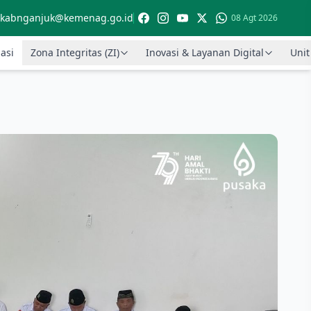
kabnganjuk@kemenag.go.id
08 Agt 2026
asi
Zona Integritas (ZI)
Inovasi & Layanan Digital
Unit