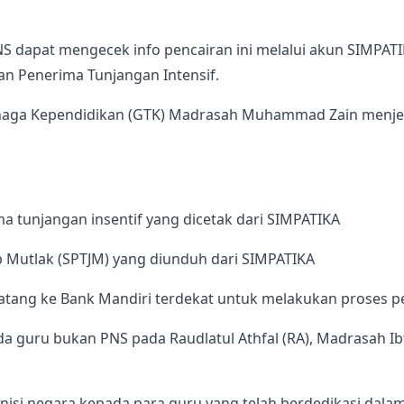
S dapat mengecek info pencairan ini melalui akun SIMPA
n Penerima Tunjangan Intensif.
enaga Kependidikan (GTK) Madrasah Muhammad Zain menjel
 tunjangan insentif yang dicetak dari SIMPATIKA
Mutlak (SPTJM) yang diunduh dari SIMPATIKA
atang ke Bank Mandiri terdekat untuk melakukan proses pen
da guru bukan PNS pada Raudlatul Athfal (RA), Madrasah Ib
ognisi negara kepada para guru yang telah berdedikasi da