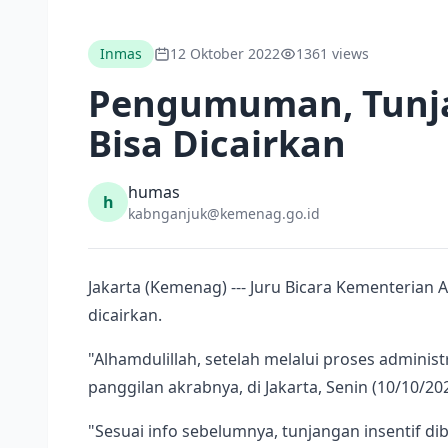
Inmas
12 Oktober 2022
1361 views
Pengumuman, Tunja
Bisa Dicairkan
humas
h
kabnganjuk@kemenag.go.id
Jakarta (Kemenag) --- Juru Bicara Kementeria
dicairkan.
"Alhamdulillah, setelah melalui proses administ
panggilan akrabnya, di Jakarta, Senin (10/10/202
"Sesuai info sebelumnya, tunjangan insentif di