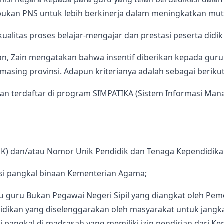
bukan PNS untuk lebih berkinerja dalam meningkatkan mut
alitas proses belajar-mengajar dan prestasi peserta didik
n, Zain mengatakan bahwa insentif diberikan kepada gur
asing provinsi. Adapun kriterianya adalah sebagai berikut
 dan terdaftar di program SIMPATIKA (Sistem Informasi Ma
K) dan/atau Nomor Unik Pendidik dan Tenaga Kependidika
si pangkal binaan Kementerian Agama;
itu guru Bukan Pegawai Negeri Sipil yang diangkat oleh P
dikan yang diselenggarakan oleh masyarakat untuk jangka 
i pangkal di madrasah yang memiliki izin pendirian dari 