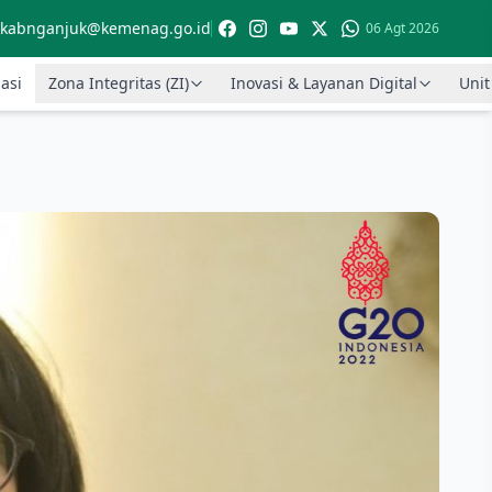
kabnganjuk@kemenag.go.id
06 Agt 2026
asi
Zona Integritas (ZI)
Inovasi & Layanan Digital
Unit