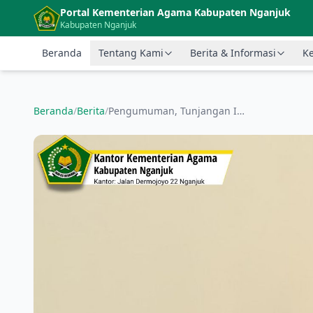
Langsung ke konten utama
Portal Kementerian Agama Kabupaten Nganjuk
Kabupaten Nganjuk
Beranda
Tentang Kami
Berita & Informasi
Ke
Beranda
/
Berita
/
Pengumuman, Tunjangan Insentif Guru Madrasah Bukan PNS Bisa Dicairkan