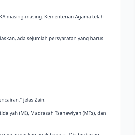
TIKA masing-masing. Kementerian Agama telah
askan, ada sejumlah persyaratan yang harus
cairan," jelas Zain.
tidaiyah (MI), Madrasah Tsanawiyah (MTs), dan
lam mencerdaskan anak bangsa. Dia berharap