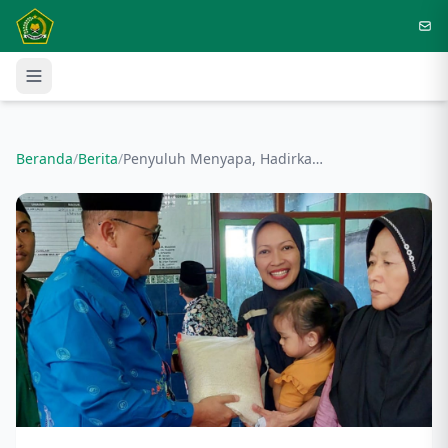
Langsung ke konten utama
Beranda
/
Berita
/
Penyuluh Menyapa, Hadirkan Senyum. Kemenag Nyata di Tengah Masyarakat