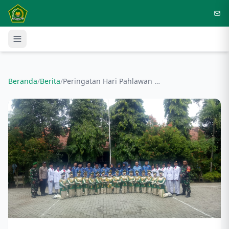
Langsung ke konten utama
Beranda
/
Berita
/
Peringatan Hari Pahlawan Nasional MTsN 4 Nganjuk