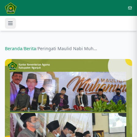
Langsung ke konten utama
Beranda
/
Berita
/
Peringati Maulid Nabi Muhammad SAW, Kakankemenag hadir bersama Plt. Bupati Nganjuk