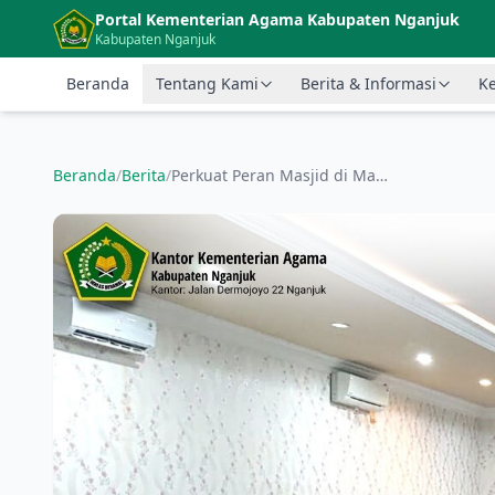
Langsung ke konten utama
Portal Kementerian Agama Kabupaten Nganjuk
Kabupaten Nganjuk
Beranda
Tentang Kami
Berita & Informasi
Ke
Beranda
/
Berita
/
Perkuat Peran Masjid di Masyarakat, Kakankemenag Kukuhkan Pengurus BKM Tingkat Kecamatan