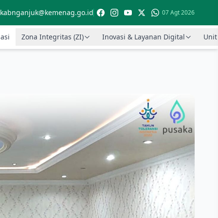
kabnganjuk@kemenag.go.id
07 Agt 2026
asi
Zona Integritas (ZI)
Inovasi & Layanan Digital
Unit