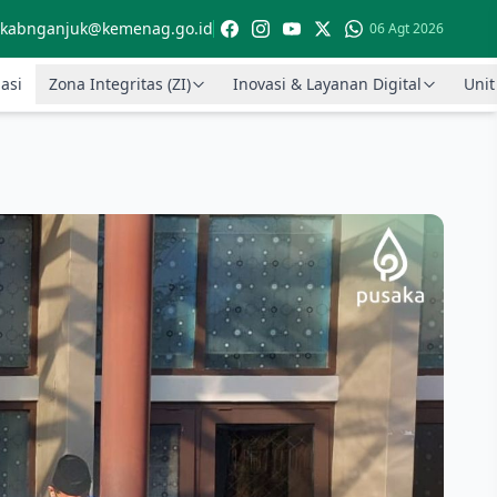
kabnganjuk@kemenag.go.id
06 Agt 2026
asi
Zona Integritas (ZI)
Inovasi & Layanan Digital
Unit