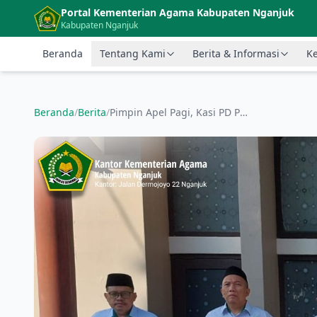
Langsung ke konten utama
Portal Kementerian Agama Kabupaten Nganjuk
Kabupaten Nganjuk
Beranda
Tentang Kami
Berita & Informasi
Ke
Beranda
/
Berita
/
Pimpin Apel Pagi, Kasi PD Pontren Tekankan Komitmen Nyata dalam Zona Integritas