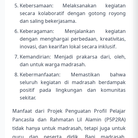
Kebersamaan: Melaksanakan kegiatan
secara kolaboratif dengan gotong royong
dan saling bekerjasama.
Keberagaman: Menjalankan kegiatan
dengan menghargai perbedaan, kreativitas,
inovasi, dan kearifan lokal secara inklusif.
Kemandirian: Menjadi prakarsa dari, oleh,
dan untuk warga madrasah.
Kebermanfaatan: Memastikan bahwa
seluruh kegiatan di madrasah berdampak
positif pada lingkungan dan komunitas
sekitar.
Manfaat dari Projek Penguatan Profil Pelajar
Pancasila dan Rahmatan Lil Alamin (P5P2RA)
tidak hanya untuk madrasah, tetapi juga untuk
guru dan peserta didik. Bagi madrasah,