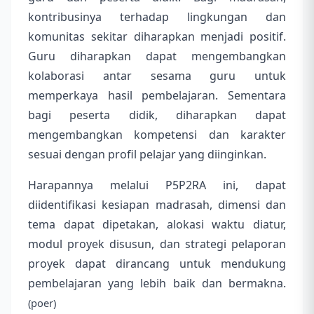
kontribusinya terhadap lingkungan dan
komunitas sekitar diharapkan menjadi positif.
Guru diharapkan dapat mengembangkan
kolaborasi antar sesama guru untuk
memperkaya hasil pembelajaran. Sementara
bagi peserta didik, diharapkan dapat
mengembangkan kompetensi dan karakter
sesuai dengan profil pelajar yang diinginkan.
Harapannya melalui P5P2RA ini, dapat
diidentifikasi kesiapan madrasah, dimensi dan
tema dapat dipetakan, alokasi waktu diatur,
modul proyek disusun, dan strategi pelaporan
proyek dapat dirancang untuk mendukung
pembelajaran yang lebih baik dan bermakna.
(poer)