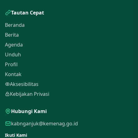
Tautan Cepat
Beranda
Berita
Agenda
Unduh
Profil
Kontak
Aksesibilitas
Kebijakan Privasi
Hubungi Kami
kabnganjuk@kemenag.go.id
Ikuti Kami