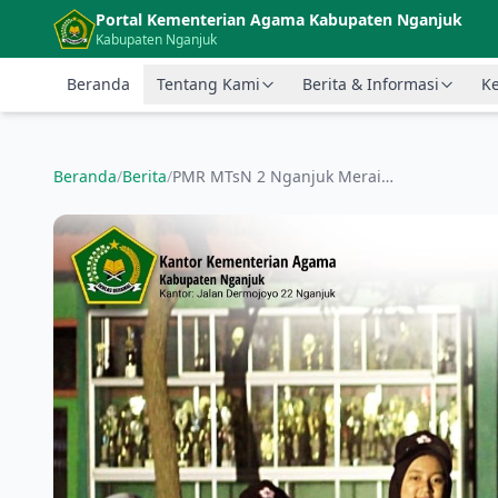
Langsung ke konten utama
Portal Kementerian Agama Kabupaten Nganjuk
Kabupaten Nganjuk
Beranda
Tentang Kami
Berita & Informasi
Ke
Beranda
/
Berita
/
PMR MTsN 2 Nganjuk Meraih Prestasi Gemilang di Jumbara Kabupaten Nganjuk