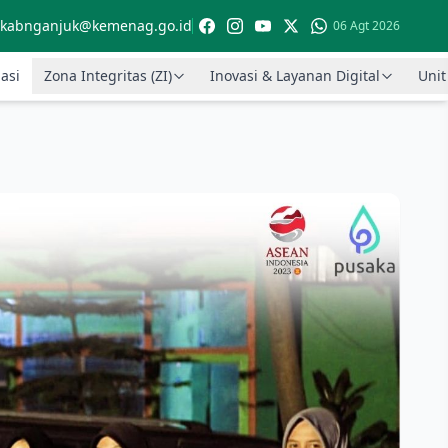
kabnganjuk@kemenag.go.id
06 Agt 2026
asi
Zona Integritas (ZI)
Inovasi & Layanan Digital
Unit