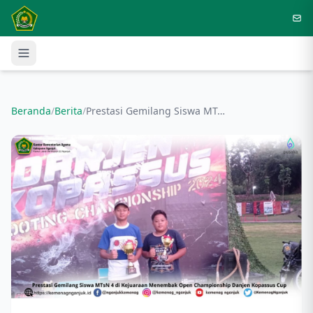
Langsung ke konten utama
Beranda
/
Berita
/
Prestasi Gemilang Siswa MTsN 4 di Kejuaraan Menembak Open Championship Danjen Kopassus Cup