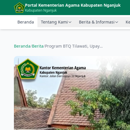
Langsung ke konten utama
Portal Kementerian Agama Kabupaten Nganjuk
Kabupaten Nganjuk
Beranda
Tentang Kami
Berita & Informasi
Ke
Beranda
/
Berita
/
Program BTQ Tilawati, Upaya MTsN 6 Nganjuk Berantas Buta Hijaiyah