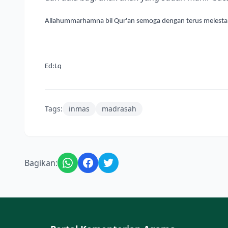
Allahummarhamna bil Qur'an semoga dengan terus melestar
Ed:Lq
Tags:
inmas
madrasah
Bagikan: