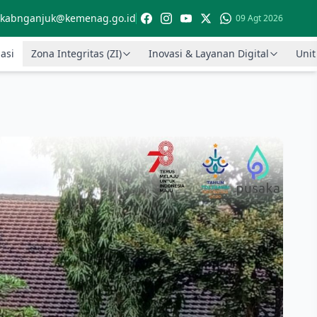
kabnganjuk@kemenag.go.id
09 Agt 2026
asi
Zona Integritas (ZI)
Inovasi & Layanan Digital
Unit